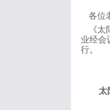
各位
《太
业经会
行。
太