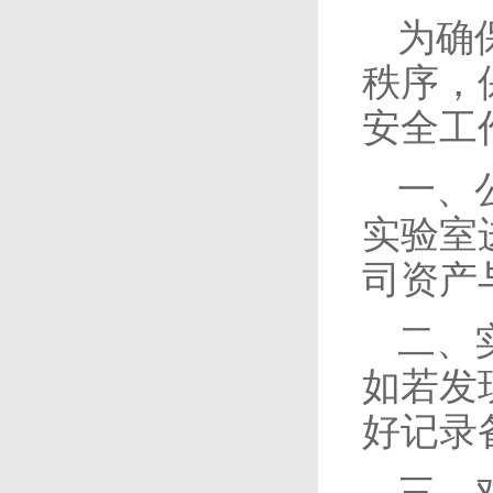
为确
秩序，
安全工
一、
实验室
司资产
二、
如若发
好记录