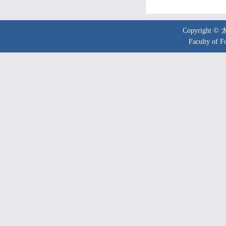
Copyright 
Faculty of F