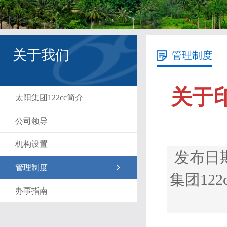
关于我们
管理制度
关于印
​太阳集团122cc简介
公司领导
机构设置
发布日期
管理制度
集团12
办事指南