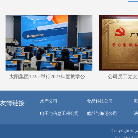
太阳集团122cc举行2023年度教学公...
公司员工党支部
水产公司
食品科技公司
海
友情链接
电子与信息工程公司
船舶与海运公司
法
Copyright 
Faculty of F