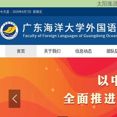
太阳集团12
今天是：
2026年8月7日 星期五
首页
关于我们
信息动态
团队