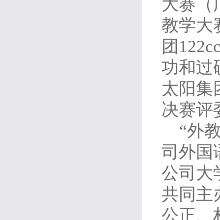
大赛（
教学大
团12
功和过
太阳集
决赛评
“外教
司外国
公司大
共同主
公正、