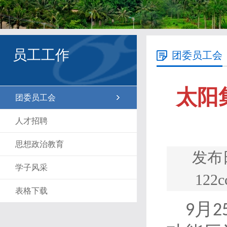
员工工作
团委员工会
太阳集
团委员工会
人才招聘
思想政治教育
发布
学子风采
12
表格下载
月
9
2