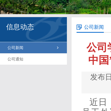
信息动态
公司新闻
公司
公司新闻
中国
公司通知
发布日
近日