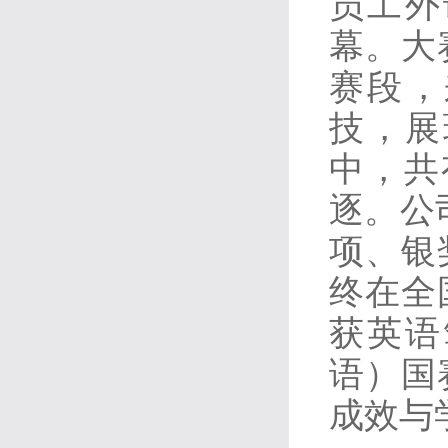
员工外
幕。大
赛段，
技，展
中，共
逐。公
项、银
终在全
获英语
语）国
成效与