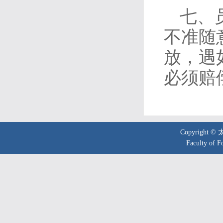
七、
不准随
放，遇
必须赔
Copyright 
Faculty of F