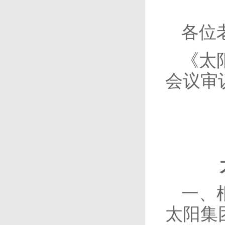
各位
《太
会议审
一、
太阳集