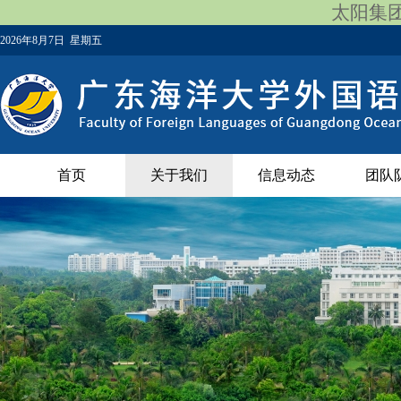
太阳集团12
2026年8月7日 星期五
首页
关于我们
信息动态
团队