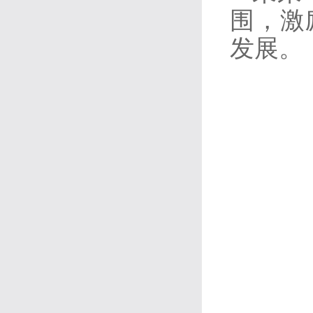
围，激
发展。