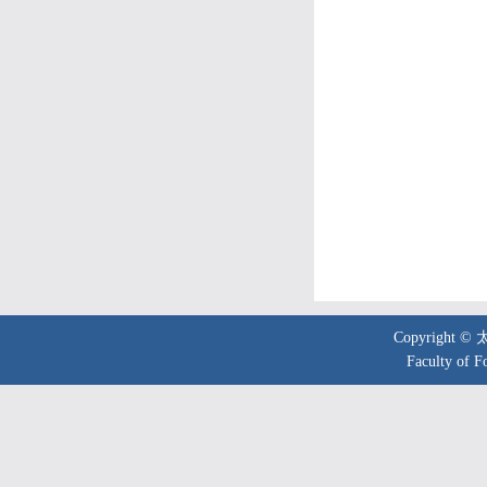
Copyright 
Faculty of F