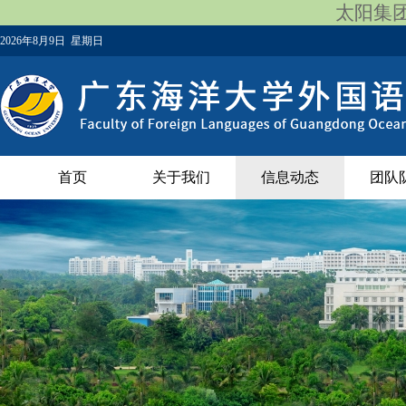
太阳集团12
2026年8月9日 星期日
首页
关于我们
信息动态
团队