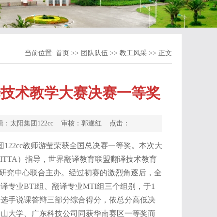
当前位置:
首页
>>
团队队伍
>>
教工风采
>> 正文
翻译技术教学大赛决赛一等奖
 编辑：太阳集团122cc 审核：郭遂红 点击：
122cc教师游莹荣获全国总决赛一等奖。本次大
TTA）指导，世界翻译教育联盟翻译技术教育
育与研究中心联合主办。经过初赛的激烈角逐后，全
专业BTI组、翻译专业MTI组三个组别，于1
和选手说课答辩三部分综合得分，依总分高低决
中山大学、广东科技公司同获华南赛区一等奖而