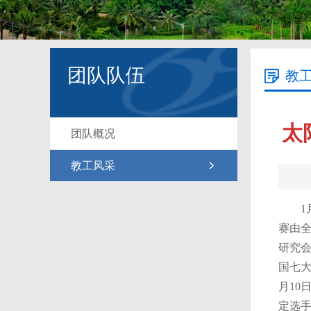
团队队伍
教
太
团队概况
教工风采
1
赛由全
研究会
国七大
月1
定选