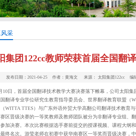
工风采
阳集团122cc教师荣获首届全国
发布日期：2021-04-25 作者：黄海文 来源： 太阳集团122cc
月10日，首届全国翻译技术教学大赛决赛落下帷幕，公司太阳集团
国翻译专业学位研究生教育指导委员会、世界翻译教育联盟（WI
（WITTA TTES）与广东外语外贸大学高翻公司翻译技术教
赛区晋级决赛的一等奖教师及教师团队被分为非翻译专业组、翻译
0日参加决赛。本次比赛根据选手赛前提交的授课视频、课程大纲
手最终名次。游莹老师在初赛中获华南赛区一等奖而晋级决赛，