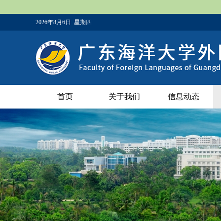
2026年8月6日 星期四
首页
关于我们
信息动态