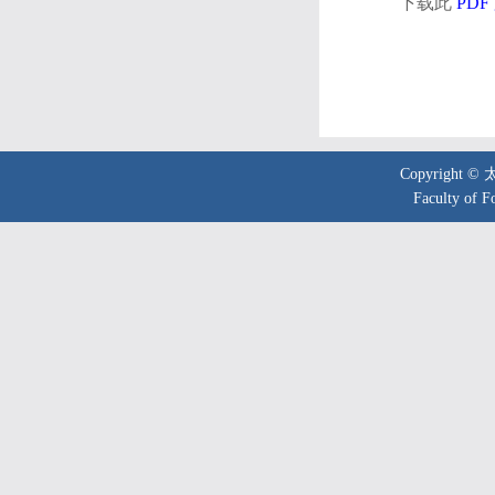
下载此
PDF
Copyright 
Faculty of F