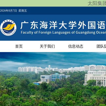
太阳集团12
2026年8月7日 星期五
首页
关于我们
信息动态
团队