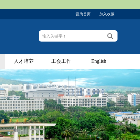
设为首页
|
加入收藏
人才培养
工会工作
English