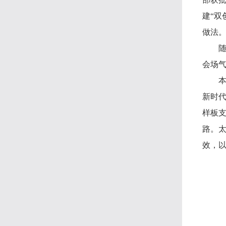
建“双
做法
会场
新时代
样板
路。太
效，