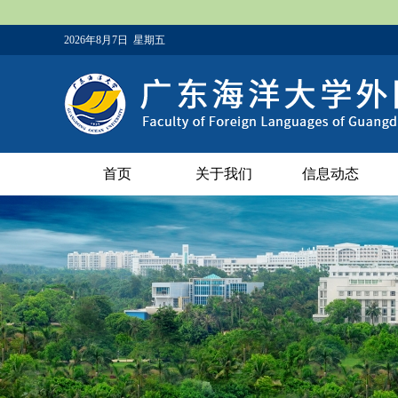
2026年8月7日 星期五
首页
关于我们
信息动态