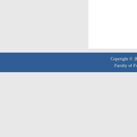
Copyright 
Faculty of F