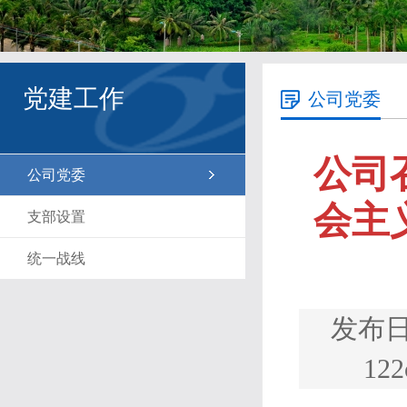
党建工作
公司党委
公司
公司党委
会主
支部设置
统一战线
发布日
1