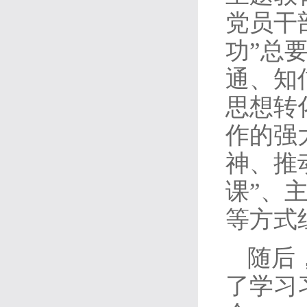
党员干
功”总
通、知
思想转
作的强
神、推
课”、
等方式
随后
了学习