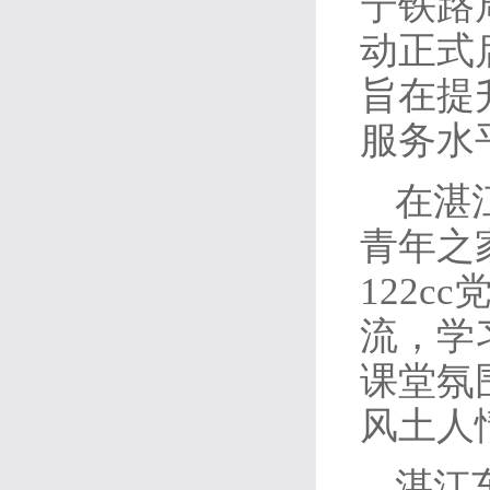
宁铁路
动正式
旨在提
服务水
在湛
青年之
122
流，学
课堂氛
风土人
湛江