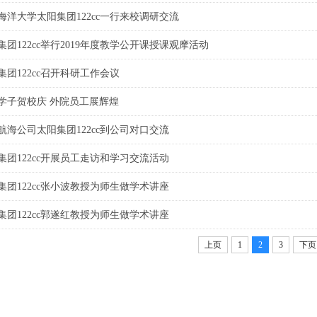
海洋大学太阳集团122cc一行来校调研交流
集团122cc举行2019年度教学公开课授课观摩活动
集团122cc召开科研工作会议
学子贺校庆 外院员工展辉煌
航海公司太阳集团122cc到公司对口交流
集团122cc开展员工走访和学习交流活动
集团122cc张小波教授为师生做学术讲座
集团122cc郭遂红教授为师生做学术讲座
上页
1
2
3
下页